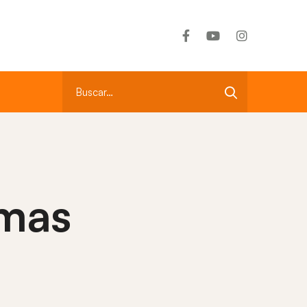
CR: +506 2290-1995
Llámenos
Search
for:
omas