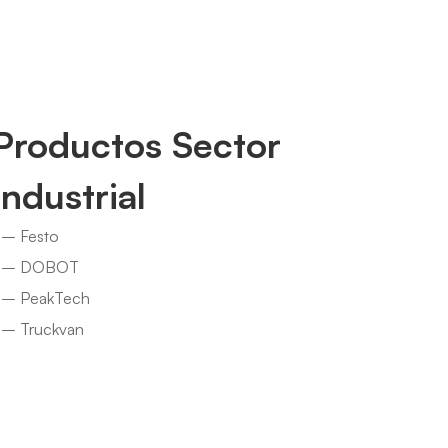
Productos Sector
Industrial
– Festo
– DOBOT
– PeakTech
– Truckvan