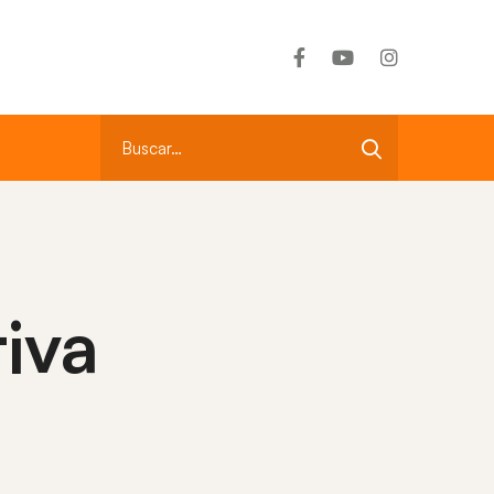
CR: +506 2290-1995
Llámenos
Search
for:
iva