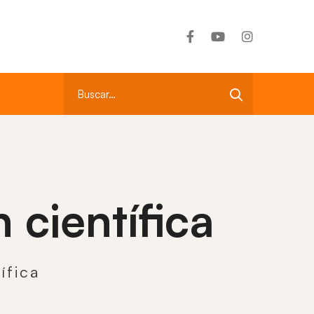
CR: +506 2290-1995
Llámenos
Search
for:
 científica
ífica