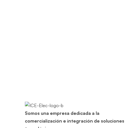
20 de marzo de 2025
La educación en ciencia y tecnología en Costa Rica
nuevo Laboratorio STEAM en el Liceo Experimental B
Ver más
Somos una empresa dedicada a la
comercialización e integración de soluciones