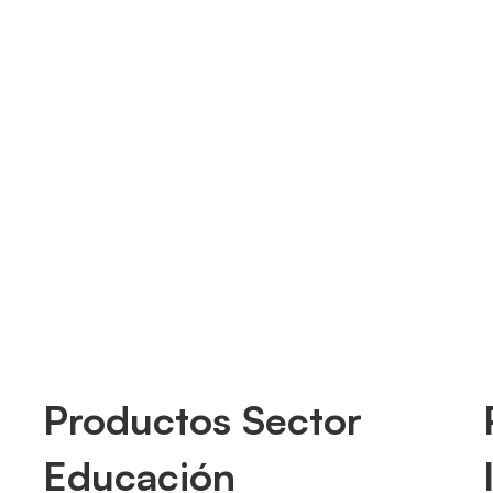
 dio un paso hacia el futuro con la inauguración del
ilingüe José Figueres Ferrer... …
Compartir
Productos Sector
Educación