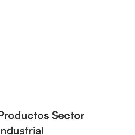
EDUCACIÓN
52
PRODUCTIVIDAD
8
ROBÓTICA
12
Productos Sector
Industrial