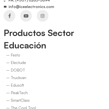
PA: (+507) 6283-5894
info@iceelectronics.com
Productos Sector
Educación
– Festo
– Electude
– DOBOT
– Truckvan
– Edusoft
– PeakTech
– SmartClass
– The Cool Tool